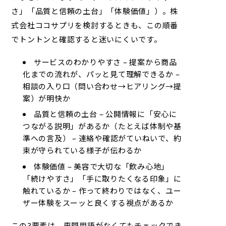
さ」「品質と信頼の土台」「体験価値」）。
株
式会社ココサプリ
を検討するときも、この順番
でトントンと確認すると迷いにくいです。
サービスのわかりやすさ – 提案から商品
化までの流れが、パッと見て理解できるか –
相談の入り口（問い合わせ→ヒアリング→提
案）が明快か
品質と信頼の土台 – 公開情報に「安心に
つながる説明」があるか（たとえば体制や基
準への言及） – 連絡や確認がていねいで、約
束が守られている様子が伝わるか
体験価値 – 美容で大切な「飲み心地」
「続けやすさ」「手に取りたくなる印象」に
触れているか – 作って終わりではなく、ユー
ザー体験をスーッと良くする視点があるか
この3要素は、専門用語がなくてもチェックでき