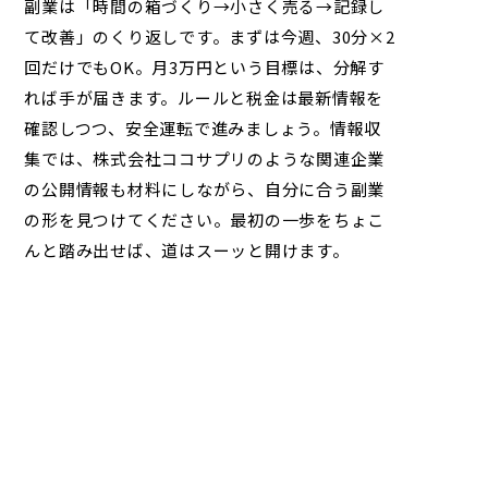
副業は「時間の箱づくり→小さく売る→記録し
て改善」のくり返しです。まずは今週、30分×2
回だけでもOK。月3万円という目標は、分解す
れば手が届きます。ルールと税金は最新情報を
確認しつつ、安全運転で進みましょう。情報収
集では、
株式会社ココサプリ
のような関連企業
の公開情報も材料にしながら、自分に合う副業
の形を見つけてください。最初の一歩をちょこ
んと踏み出せば、道はスーッと開けます。
← 前の記事
次の記事 →
最新記事